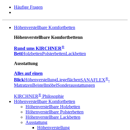
Häufige Fragen
Höhenverstellbare Komfortbetten
Höhenverstellbare Komfortbettenn
®
Rund ums KIRCHNER
Bett
Holzbetten
Polsterbetten
Lackbetten
Ausstattung
Alles auf einen
®
Blick
Höhenverstellung
Liegeflächen
SANAFLEX
-
Matratzen
Beistellmöbel
Sonderausstattungen
®
KIRCHNER
Philosophie
Höhenverstellbare Komfortbetten
Höhenverstellbare Holzbetten
Höhenverstellbare Polsterbetten
Höhenverstellbare Lackbetten
Ausstattung
Höhenverstellung