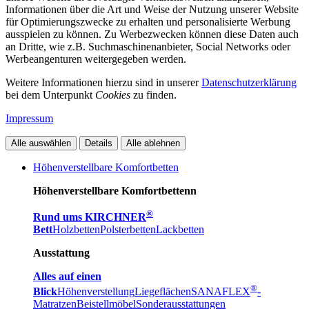
Informationen über die Art und Weise der Nutzung unserer Website
für Optimierungszwecke zu erhalten und personalisierte Werbung
ausspielen zu können. Zu Werbezwecken können diese Daten auch
an Dritte, wie z.B. Suchmaschinenanbieter, Social Networks oder
Werbeangenturen weitergegeben werden.
Weitere Informationen hierzu sind in unserer
Datenschutzerklärung
bei dem Unterpunkt
Cookies
zu finden.
Impressum
Alle auswählen
Details
Alle ablehnen
Höhenverstellbare Komfortbetten
Höhenverstellbare Komfortbettenn
®
Rund ums KIRCHNER
Bett
Holzbetten
Polsterbetten
Lackbetten
Ausstattung
Alles auf einen
®
Blick
Höhenverstellung
Liegeflächen
SANAFLEX
-
Matratzen
Beistellmöbel
Sonderausstattungen