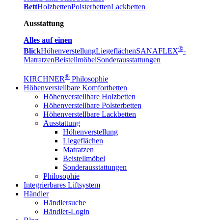
Bett
Holzbetten
Polsterbetten
Lackbetten
Ausstattung
Alles auf einen
®
Blick
Höhenverstellung
Liegeflächen
SANAFLEX
-
Matratzen
Beistellmöbel
Sonderausstattungen
®
KIRCHNER
Philosophie
Höhenverstellbare Komfortbetten
Höhenverstellbare Holzbetten
Höhenverstellbare Polsterbetten
Höhenverstellbare Lackbetten
Ausstattung
Höhenverstellung
Liegeflächen
Matratzen
Beistellmöbel
Sonderausstattungen
Philosophie
Integrierbares Liftsystem
Händler
Händlersuche
Händler-Login