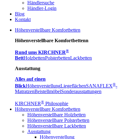
Händlersuche
Händler-Login
Blog
Kontakt
Höhenverstellbare Komfortbetten
Höhenverstellbare Komfortbettenn
®
Rund ums KIRCHNER
Bett
Holzbetten
Polsterbetten
Lackbetten
Ausstattung
Alles auf einen
®
Blick
Höhenverstellung
Liegeflächen
SANAFLEX
-
Matratzen
Beistellmöbel
Sonderausstattungen
®
KIRCHNER
Philosophie
Höhenverstellbare Komfortbetten
Höhenverstellbare Holzbetten
Höhenverstellbare Polsterbetten
Höhenverstellbare Lackbetten
Ausstattung
Höhenverstellung