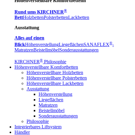
Höhenverstellbare Komfortbettenn
®
Rund ums KIRCHNER
Bett
Holzbetten
Polsterbetten
Lackbetten
Ausstattung
Alles auf einen
®
Blick
Höhenverstellung
Liegeflächen
SANAFLEX
-
Matratzen
Beistellmöbel
Sonderausstattungen
®
KIRCHNER
Philosophie
Höhenverstellbare Komfortbetten
Höhenverstellbare Holzbetten
Höhenverstellbare Polsterbetten
Höhenverstellbare Lackbetten
Ausstattung
Höhenverstellung
Liegeflächen
Matratzen
Beistellmöbel
Sonderausstattungen
Philosophie
Integrierbares Liftsystem
Händler