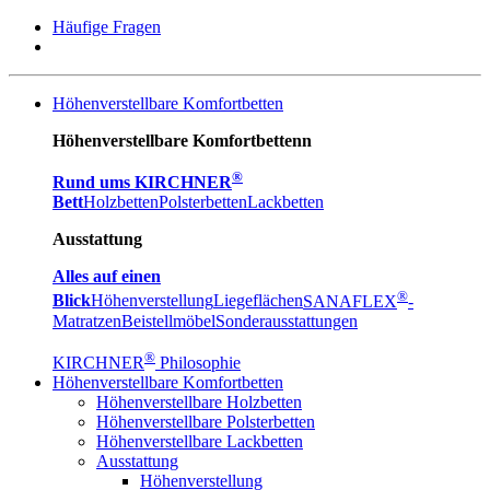
Häufige Fragen
Höhenverstellbare Komfortbetten
Höhenverstellbare Komfortbettenn
®
Rund ums KIRCHNER
Bett
Holzbetten
Polsterbetten
Lackbetten
Ausstattung
Alles auf einen
®
Blick
Höhenverstellung
Liegeflächen
SANAFLEX
-
Matratzen
Beistellmöbel
Sonderausstattungen
®
KIRCHNER
Philosophie
Höhenverstellbare Komfortbetten
Höhenverstellbare Holzbetten
Höhenverstellbare Polsterbetten
Höhenverstellbare Lackbetten
Ausstattung
Höhenverstellung